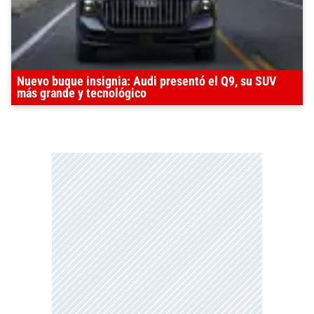
Nuevo buque insignia: Audi presentó el Q9, su SUV
más grande y tecnológico