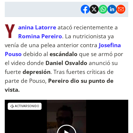
Y
anina Latorre
atacó recientemente a
Romina Pereiro
. La nutricionista ya
venía de una pelea anterior contra
Josefina
Pouso
debido al
escándalo
que se armó por
el video donde
Daniel Osvaldo
anunció su
fuerte
depresión
. Tras fuertes críticas de
parte de Pouso,
Pereiro dio su punto de
vista.