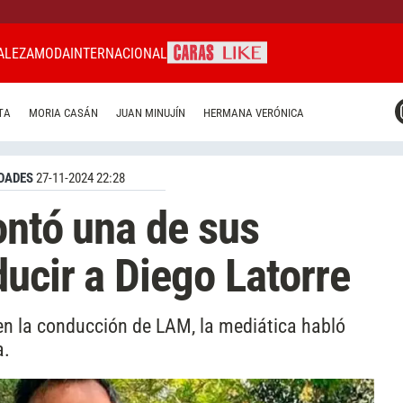
ALEZA
MODA
INTERNACIONAL
CARAS MIAMI
TA
MORIA CASÁN
JUAN MINUJÍN
HERMANA VERÓNICA
CARAS BRASIL
CARAS URUGUAY
DADES
27-11-2024 22:28
ontó una de sus
ducir a Diego Latorre
en la conducción de LAM, la mediática habló
a.