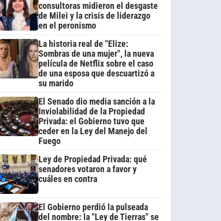
consultoras midieron el desgaste
de Milei y la crisis de liderazgo
en el peronismo
La historia real de "Elize:
Sombras de una mujer", la nueva
película de Netflix sobre el caso
de una esposa que descuartizó a
su marido
El Senado dio media sanción a la
Inviolabilidad de la Propiedad
Privada: el Gobierno tuvo que
ceder en la Ley del Manejo del
Fuego
Ley de Propiedad Privada: qué
senadores votaron a favor y
cuáles en contra
El Gobierno perdió la pulseada
del nombre: la "Ley de Tierras" se