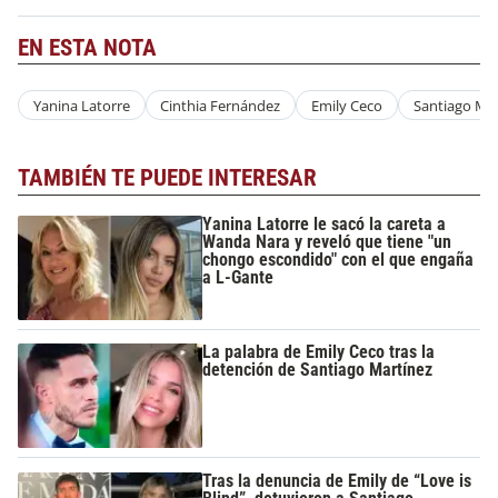
EN ESTA NOTA
Yanina Latorre
Cinthia Fernández
Emily Ceco
Santiago Mar
TAMBIÉN TE PUEDE INTERESAR
Yanina Latorre le sacó la careta a
Wanda Nara y reveló que tiene "un
chongo escondido" con el que engaña
a L-Gante
La palabra de Emily Ceco tras la
detención de Santiago Martínez
Tras la denuncia de Emily de “Love is