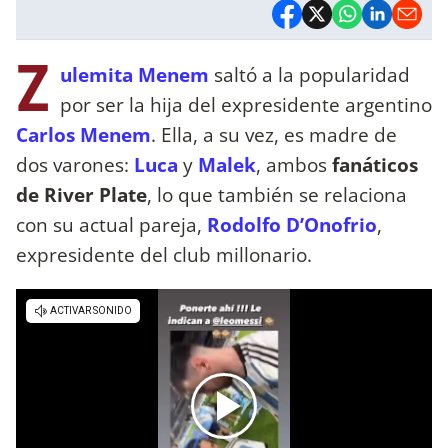
Z
ulemita Menem
saltó a la popularidad
por ser la hija del expresidente argentino
Carlos Menem
. Ella, a su vez, es madre de
dos varones:
Luca
y
Malek
, ambos
fanáticos
de River Plate
, lo que también se relaciona
con su actual pareja,
Rodolfo D’Onofrio
,
expresidente del club millonario.