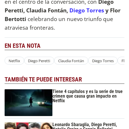
en el centro de la conversación, con
Diego
Peretti, Claudia Fontán,
Diego Torres
y Flor
Bertotti
celebrando un nuevo triunfo que
atraviesa fronteras.
EN ESTA NOTA
Netflix
Diego Peretti
Claudia Fontán
Diego Torres
Flor
TAMBIÉN TE PUEDE INTERESAR
Tiene 4 capítulos y es la serie de true
crimen que causa gran impacto en
Netflix
Leonardo Sbaraglia, Diego Peretti,