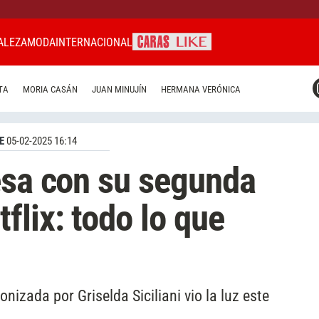
ALEZA
MODA
INTERNACIONAL
CARAS MIAMI
TA
MORIA CASÁN
JUAN MINUJÍN
HERMANA VERÓNICA
CARAS BRASIL
CARAS URUGUAY
E
05-02-2025 16:14
esa con su segunda
flix: todo lo que
nizada por Griselda Siciliani vio la luz este