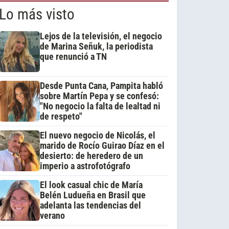
Lo más visto
Lejos de la televisión, el negocio
de Marina Señuk, la periodista
que renunció a TN
Desde Punta Cana, Pampita habló
sobre Martín Pepa y se confesó:
"No negocio la falta de lealtad ni
de respeto"
El nuevo negocio de Nicolás, el
marido de Rocío Guirao Díaz en el
desierto: de heredero de un
imperio a astrofotógrafo
El look casual chic de María
Belén Ludueña en Brasil que
adelanta las tendencias del
verano