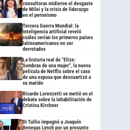
consultoras midieron el desgaste
de Milei y la crisis de liderazgo
en el peronismo
Tercera Guerra Mundial: la
inteligencia artificial reveló
cuáles serían los primeros países
latinoamericanos en ser
derrotados
La historia real de "Elize:
Sombras de una mujer", la nueva
película de Netflix sobre el caso
de una esposa que descuartizó a
su marido
Ricardo Lorenzetti se metió en el
debate sobre la inhabilitación de
Cristina Kirchner
Di Tullio impugnó a Joaquín
Benegas Lynch por un presunto