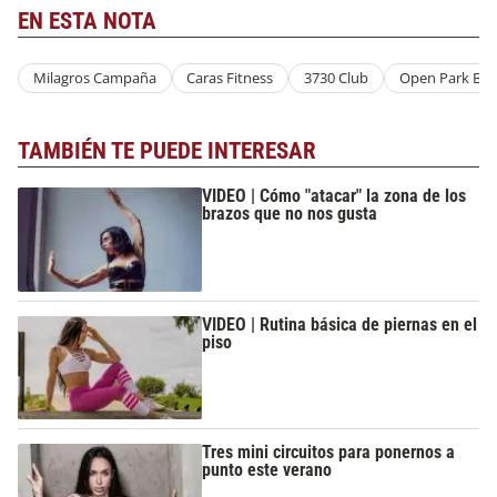
EN ESTA NOTA
Milagros Campaña
Caras Fitness
3730 Club
Open Park Bue
TAMBIÉN TE PUEDE INTERESAR
VIDEO | Cómo "atacar" la zona de los
brazos que no nos gusta
VIDEO | Rutina básica de piernas en el
piso
Tres mini circuitos para ponernos a
punto este verano