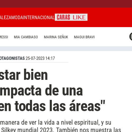
ALEZA
MODA
INTERNACIONAL
CARAS MIAMI
MESSI
MIA CAMBIASO
MARINA SEÑUK
MAGUI BRAVI
CARAS BRASIL
CARAS URUGUAY
OTAGONISTAS
25-07-2023 14:17
star bien
impacta de una
en todas las áreas"
anera de ver la vida a nivel espiritual, y su
 Silkey mundial 2023. También nos muestra las