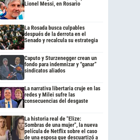
Lionel Messi, en Rosario
La Rosada busca culpables
después de la derrota en el
Senado y recalcula su estrategia
Caputo y Sturzenegger crean un
fondo para indemnizar y “ganar”
sindicatos aliados
La narrativa libertaria cruje en las
redes y Milei sufre las
consecuencias del desgaste
La historia real de "Elize:
Sombras de una mujer", la nueva
película de Netflix sobre el caso
de una esposa que descuartizó a