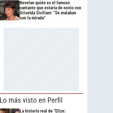
Revelan quién es el famoso
cantante que estaría de novio con
Griselda Siciliani: "Se mataban
con la mirada"
Lo más visto en Perfil
La historia real de "Elize: