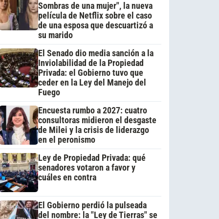
Sombras de una mujer", la nueva
película de Netflix sobre el caso
de una esposa que descuartizó a
su marido
El Senado dio media sanción a la
Inviolabilidad de la Propiedad
Privada: el Gobierno tuvo que
ceder en la Ley del Manejo del
Fuego
Encuesta rumbo a 2027: cuatro
consultoras midieron el desgaste
de Milei y la crisis de liderazgo
en el peronismo
Ley de Propiedad Privada: qué
senadores votaron a favor y
cuáles en contra
El Gobierno perdió la pulseada
del nombre: la "Ley de Tierras" se