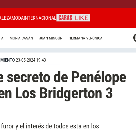
ALEZA
MODA
INTERNACIONAL
CARAS MIAMI
TA
MORIA CASÁN
JUAN MINUJÍN
HERMANA VERÓNICA
CARAS BRASIL
CARAS URUGUAY
IMIENTO
23-05-2024 19:43
le secreto de Penélope
 en Los Bridgerton 3
uror y el interés de todos esta en los