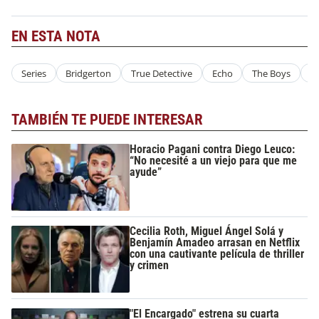
EN ESTA NOTA
Series
Bridgerton
True Detective
Echo
The Boys
L
TAMBIÉN TE PUEDE INTERESAR
Horacio Pagani contra Diego Leuco:
“No necesité a un viejo para que me
ayude”
Cecilia Roth, Miguel Ángel Solá y
Benjamín Amadeo arrasan en Netflix
con una cautivante película de thriller
y crimen
"El Encargado" estrena su cuarta