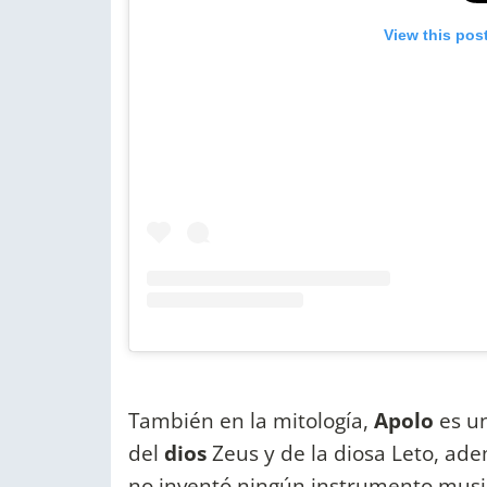
View this pos
También en la mitología,
Apolo
es un
del
dios
Zeus y de la diosa Leto, a
no inventó ningún instrumento musi