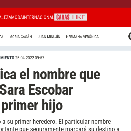
ALEZA
MODA
INTERNACIONAL
CARAS MIAMI
TA
MORIA CASÁN
JUAN MINUJÍN
HERMANA VERÓNICA
CARAS BRASIL
CARAS URUGUAY
IMIENTO
25-04-2022 09:57
fica el nombre que
Sara Escobar
 primer hijo
 a su primer heredero. El particular nombre
mportante que seguramente marcará su destino a