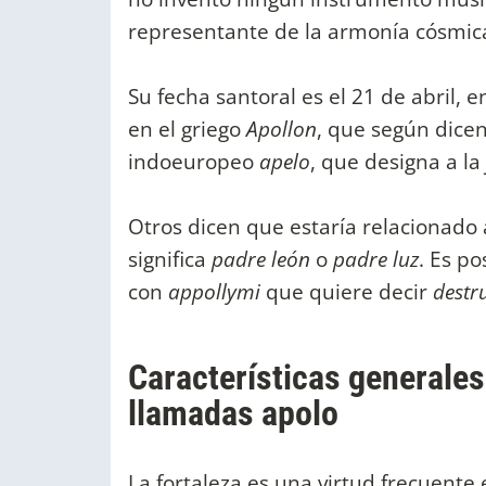
representante de la armonía cósmica
Su fecha santoral es el 21 de abril,
en el griego
Apollon
, que según dicen
indoeuropeo
apelo
, que designa a la
Otros dicen que estaría relacionado 
significa
padre león
o
padre luz
. Es po
con
appollymi
que quiere decir
destr
Características generale
llamadas apolo
La fortaleza es una virtud frecuente