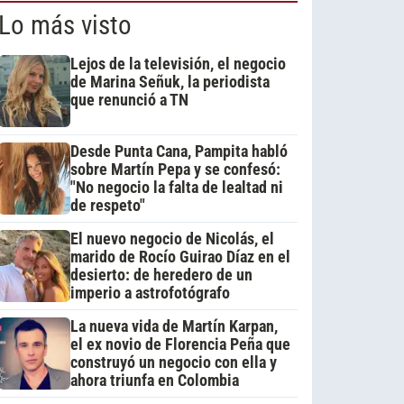
Lo más visto
Lejos de la televisión, el negocio
de Marina Señuk, la periodista
que renunció a TN
Desde Punta Cana, Pampita habló
sobre Martín Pepa y se confesó:
"No negocio la falta de lealtad ni
de respeto"
El nuevo negocio de Nicolás, el
marido de Rocío Guirao Díaz en el
desierto: de heredero de un
imperio a astrofotógrafo
La nueva vida de Martín Karpan,
el ex novio de Florencia Peña que
construyó un negocio con ella y
ahora triunfa en Colombia