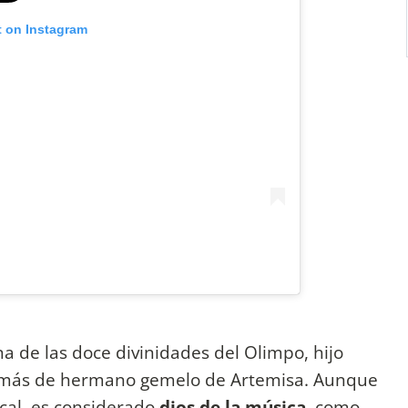
t on Instagram
a de las doce divinidades del Olimpo, hijo
demás de hermano gemelo de Artemisa. Aunque
cal, es considerado
dios de la música
, como