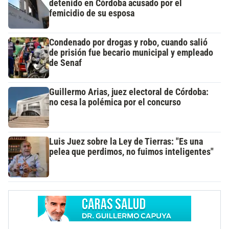
detenido en Córdoba acusado por el
femicidio de su esposa
Condenado por drogas y robo, cuando salió
de prisión fue becario municipal y empleado
de Senaf
Guillermo Arias, juez electoral de Córdoba:
no cesa la polémica por el concurso
Luis Juez sobre la Ley de Tierras: "Es una
pelea que perdimos, no fuimos inteligentes"