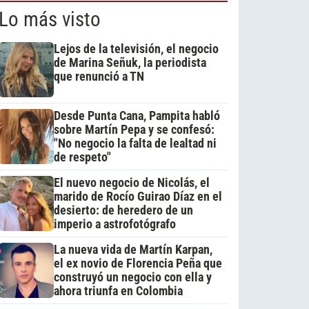
Lo más visto
Lejos de la televisión, el negocio
de Marina Señuk, la periodista
que renunció a TN
Desde Punta Cana, Pampita habló
sobre Martín Pepa y se confesó:
"No negocio la falta de lealtad ni
de respeto"
El nuevo negocio de Nicolás, el
marido de Rocío Guirao Díaz en el
desierto: de heredero de un
imperio a astrofotógrafo
La nueva vida de Martín Karpan,
el ex novio de Florencia Peña que
construyó un negocio con ella y
ahora triunfa en Colombia