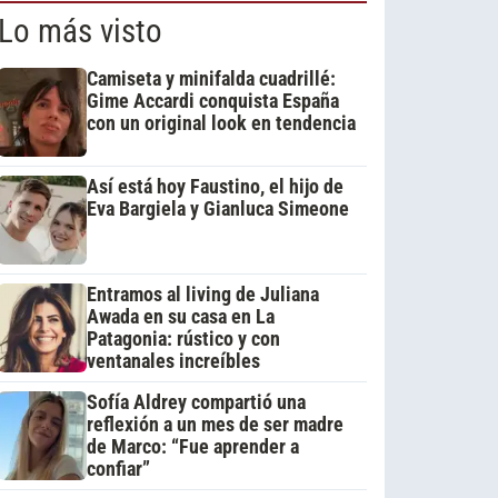
Lo más visto
Camiseta y minifalda cuadrillé:
Gime Accardi conquista España
con un original look en tendencia
Así está hoy Faustino, el hijo de
Eva Bargiela y Gianluca Simeone
Entramos al living de Juliana
Awada en su casa en La
Patagonia: rústico y con
ventanales increíbles
Sofía Aldrey compartió una
reflexión a un mes de ser madre
de Marco: “Fue aprender a
confiar”