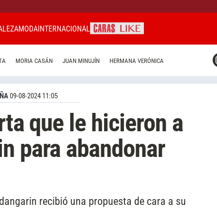
ALEZA
MODA
INTERNACIONAL
CARAS MIAMI
TA
MORIA CASÁN
JUAN MINUJÍN
HERMANA VERÓNICA
CARAS BRASIL
CARAS URUGUAY
AÑA
09-08-2024 11:05
rta que le hicieron a
in para abandonar
 Urdangarin recibió una propuesta de cara a su