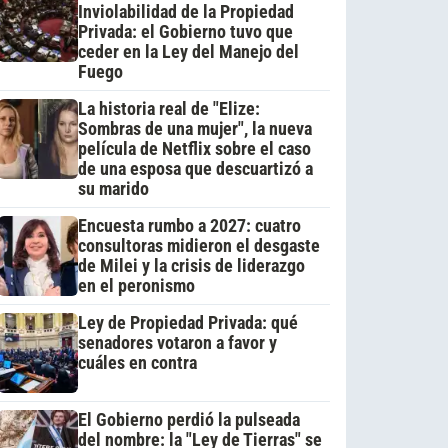
Inviolabilidad de la Propiedad
Privada: el Gobierno tuvo que
ceder en la Ley del Manejo del
Fuego
La historia real de "Elize:
Sombras de una mujer", la nueva
película de Netflix sobre el caso
de una esposa que descuartizó a
su marido
Encuesta rumbo a 2027: cuatro
consultoras midieron el desgaste
de Milei y la crisis de liderazgo
en el peronismo
Ley de Propiedad Privada: qué
senadores votaron a favor y
cuáles en contra
El Gobierno perdió la pulseada
del nombre: la "Ley de Tierras" se