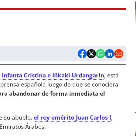
 infanta Cristina e Iñkaki Urdangarin
, está
a prensa española luego de que se conociera
para abandonar de forma inmediata el
e su abuelo,
el rey emérito Juan Carlos I
,
 Emiratos Árabes.