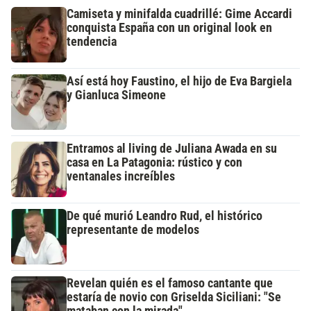
Camiseta y minifalda cuadrillé: Gime Accardi
conquista España con un original look en
tendencia
Así está hoy Faustino, el hijo de Eva Bargiela
y Gianluca Simeone
Entramos al living de Juliana Awada en su
casa en La Patagonia: rústico y con
ventanales increíbles
De qué murió Leandro Rud, el histórico
representante de modelos
Revelan quién es el famoso cantante que
estaría de novio con Griselda Siciliani: "Se
mataban con la mirada"