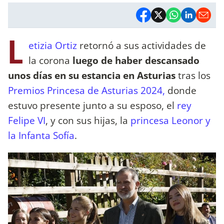
L
etizia Ortiz
retornó a sus actividades de
la corona
luego de haber descansado
unos días en su estancia en Asturias
tras los
Premios Princesa de Asturias 2024,
donde
estuvo presente junto a su esposo, el
rey
Felipe VI
, y con sus hijas, la
princesa Leonor y
la Infanta Sofía
.