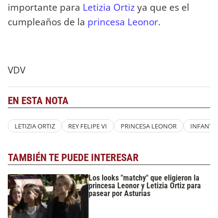
importante para
Letizia Ortiz
ya que es el
cumpleaños de la
princesa Leonor
.
VDV
EN ESTA NOTA
LETIZIA ORTIZ
REY FELIPE VI
PRINCESA LEONOR
INFANTA 
TAMBIÉN TE PUEDE INTERESAR
Los looks "matchy" que eligieron la
princesa Leonor y Letizia Ortiz para
pasear por Asturias