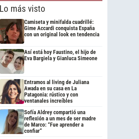
Lo más visto
Camiseta y minifalda cuadrillé:
Gime Accardi conquista España
con un original look en tendencia
Así está hoy Faustino, el hijo de
Eva Bargiela y Gianluca Simeone
Entramos al living de Juliana
Awada en su casa en La
Patagonia: rústico y con
ventanales increíbles
Sofía Aldrey compartió una
reflexión a un mes de ser madre
de Marco: “Fue aprender a
confiar”