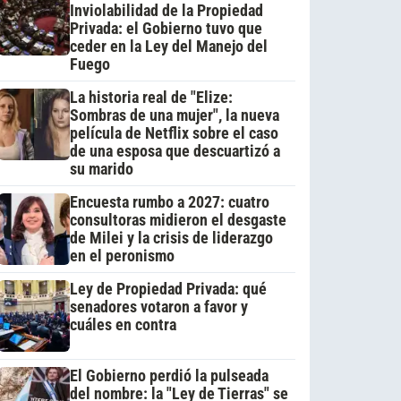
Inviolabilidad de la Propiedad
Privada: el Gobierno tuvo que
ceder en la Ley del Manejo del
Fuego
La historia real de "Elize:
Sombras de una mujer", la nueva
película de Netflix sobre el caso
de una esposa que descuartizó a
su marido
Encuesta rumbo a 2027: cuatro
consultoras midieron el desgaste
de Milei y la crisis de liderazgo
en el peronismo
Ley de Propiedad Privada: qué
senadores votaron a favor y
cuáles en contra
El Gobierno perdió la pulseada
del nombre: la "Ley de Tierras" se