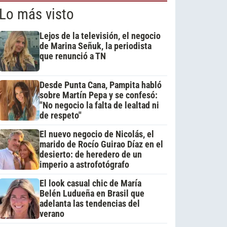
Lo más visto
Lejos de la televisión, el negocio
de Marina Señuk, la periodista
que renunció a TN
Desde Punta Cana, Pampita habló
sobre Martín Pepa y se confesó:
"No negocio la falta de lealtad ni
de respeto"
El nuevo negocio de Nicolás, el
marido de Rocío Guirao Díaz en el
desierto: de heredero de un
imperio a astrofotógrafo
El look casual chic de María
Belén Ludueña en Brasil que
adelanta las tendencias del
verano