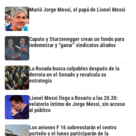
Murió Jorge Messi, el papá de Lionel Messi
Caputo y Sturzenegger crean un fondo para
indemnizar y “ganar” sindicatos aliados
La Rosada busca culpables después de la
derrota en el Senado y recalcula su
estrategia
Lionel Messi llega a Rosario a las 20.30:
velatorio íntimo de Jorge Messi, sin acceso
al público
Los aviones F 16 sobrevolarán el centro
porteño y el lunes participarán de la