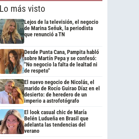
Lo más visto
Lejos de la televisión, el negocio
de Marina Señuk, la periodista
que renunció a TN
Desde Punta Cana, Pampita habló
sobre Martín Pepa y se confesó:
"No negocio la falta de lealtad ni
de respeto"
El nuevo negocio de Nicolás, el
marido de Rocío Guirao Díaz en el
desierto: de heredero de un
imperio a astrofotógrafo
El look casual chic de María
Belén Ludueña en Brasil que
adelanta las tendencias del
verano