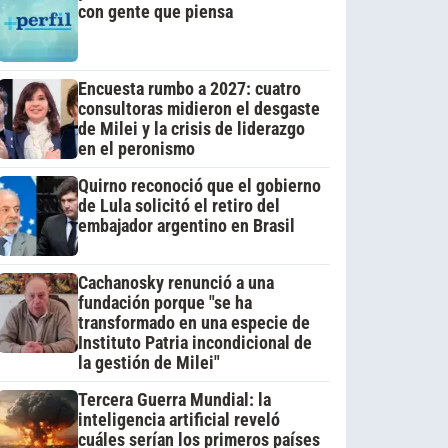
con gente que piensa
Encuesta rumbo a 2027: cuatro
consultoras midieron el desgaste
de Milei y la crisis de liderazgo
en el peronismo
Quirno reconoció que el gobierno
de Lula solicitó el retiro del
embajador argentino en Brasil
Cachanosky renunció a una
fundación porque "se ha
transformado en una especie de
Instituto Patria incondicional de
la gestión de Milei"
Tercera Guerra Mundial: la
inteligencia artificial reveló
cuáles serían los primeros países