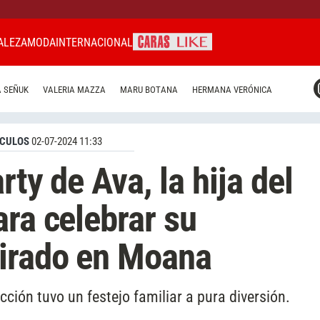
ALEZA
MODA
INTERNACIONAL
CARAS MIAMI
 SEÑUK
VALERIA MAZZA
MARU BOTANA
HERMANA VERÓNICA
CARAS BRASIL
CARAS URUGUAY
CULOS
02-07-2024 11:33
rty de Ava, la hija del
ara celebrar su
irado en Moana
cción tuvo un festejo familiar a pura diversión.