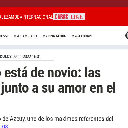
ALEZA
MODA
INTERNACIONAL
CARAS MIAMI
MESSI
MIA CAMBIASO
MARINA SEÑUK
MAGUI BRAVI
CARAS BRASIL
CARAS URUGUAY
CULOS
09-11-2022 16:01
está de novio: las
junto a su amor en el
io de Azcuy, uno de los máximos referentes del
otos