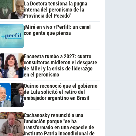
La Doctora tensiona la pugna
interna del peronismo de la
Provincia del Pecado"
¡Mirá en vivo +Perfil!: un canal
con gente que piensa
Encuesta rumbo a 2027: cuatro
consultoras midieron el desgaste
de Milei y la crisis de liderazgo
en el peronismo
Quirno reconoció que el gobierno
de Lula solicitó el retiro del
embajador argentino en Brasil
Cachanosky renunció a una
fundación porque "se ha
transformado en una especie de
Instituto Patria incondicional de