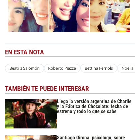
EN ESTA NOTA
Beatriz Salomón
Roberto Piazza
Bettina Ferriols
Noelia Fer
TAMBIÉN TE PUEDE INTERESAR
Llega la versión argentina de Charlie
y la Fábrica de Chocolate: fecha de
estreno y todo lo que se sabe
Santiago Girona, psicólogo, sobre