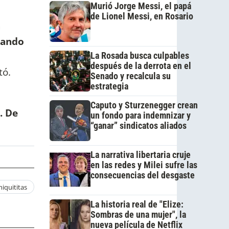
Murió Jorge Messi, el papá
de Lionel Messi, en Rosario
a
uando
La Rosada busca culpables
después de la derrota en el
tó.
Senado y recalcula su
estrategia
Caputo y Sturzenegger crean
. De
un fondo para indemnizar y
“ganar” sindicatos aliados
La narrativa libertaria cruje
en las redes y Milei sufre las
consecuencias del desgaste
hiquititas
La historia real de "Elize:
Sombras de una mujer", la
nueva película de Netflix