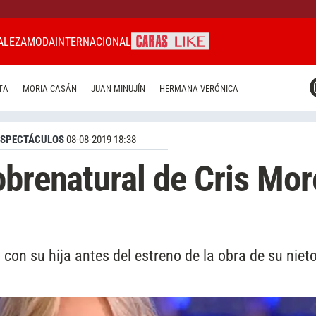
ALEZA
MODA
INTERNACIONAL
CARAS MIAMI
TA
MORIA CASÁN
JUAN MINUJÍN
HERMANA VERÓNICA
CARAS BRASIL
CARAS URUGUAY
ESPECTÁCULOS
08-08-2019 18:38
obrenatural de Cris Mo
on su hija antes del estreno de la obra de su nieto