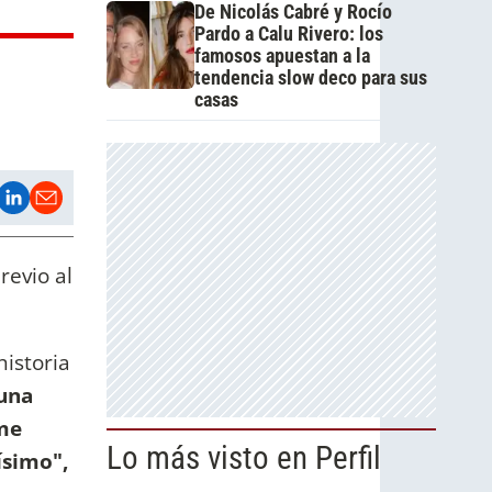
De Nicolás Cabré y Rocío
Pardo a Calu Rivero: los
famosos apuestan a la
tendencia slow deco para sus
casas
evio al
historia
 una
me
Lo más visto en Perfil
ísimo",