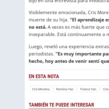
dijo en una entrevista para Involucr
Visiblemente emocionada, Cris Moren
muerte de su hija.
"El aprendizaje e
no está.
A veces es más fuerte que 
inseparable. Está continuamente a mi
Luego, reveló una experiencia extras
periodistas.
"Es muy importante par
hecho, hoy antes de venir sentí que
EN ESTA NOTA
Cris Morena
Romina Yan
Franco Yan
Cri
TAMBIÉN TE PUEDE INTERESAR