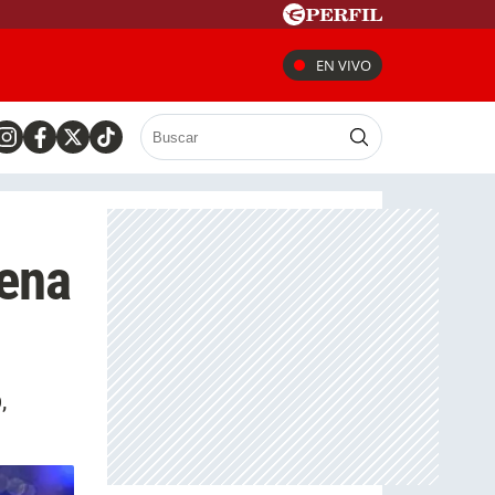
EN VIVO
rena
,