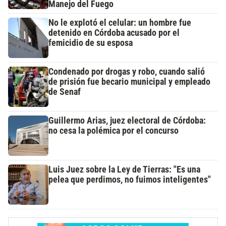
Manejo del Fuego
No le explotó el celular: un hombre fue
detenido en Córdoba acusado por el
femicidio de su esposa
Condenado por drogas y robo, cuando salió
de prisión fue becario municipal y empleado
de Senaf
Guillermo Arias, juez electoral de Córdoba:
no cesa la polémica por el concurso
Luis Juez sobre la Ley de Tierras: "Es una
pelea que perdimos, no fuimos inteligentes"