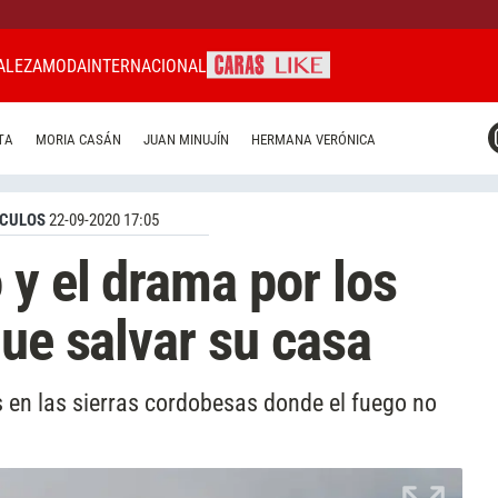
ALEZA
MODA
INTERNACIONAL
CARAS MIAMI
TA
MORIA CASÁN
JUAN MINUJÍN
HERMANA VERÓNICA
CARAS BRASIL
CARAS URUGUAY
CULOS
22-09-2020 17:05
y el drama por los
que salvar su casa
s en las sierras cordobesas donde el fuego no