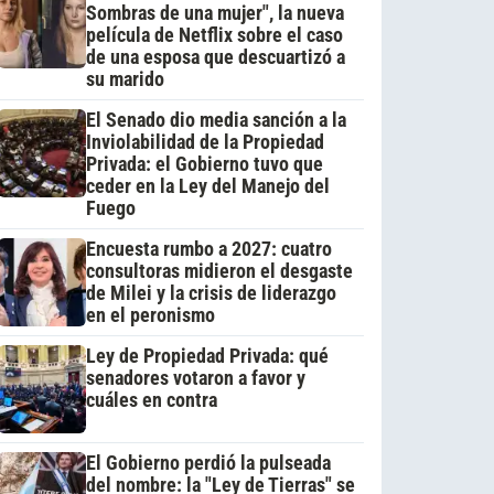
Sombras de una mujer", la nueva
película de Netflix sobre el caso
de una esposa que descuartizó a
su marido
El Senado dio media sanción a la
Inviolabilidad de la Propiedad
Privada: el Gobierno tuvo que
ceder en la Ley del Manejo del
Fuego
Encuesta rumbo a 2027: cuatro
consultoras midieron el desgaste
de Milei y la crisis de liderazgo
en el peronismo
Ley de Propiedad Privada: qué
senadores votaron a favor y
cuáles en contra
El Gobierno perdió la pulseada
del nombre: la "Ley de Tierras" se