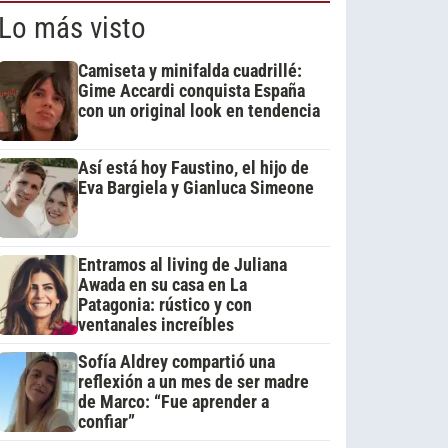
Lo más visto
Camiseta y minifalda cuadrillé:
Gime Accardi conquista España
con un original look en tendencia
Así está hoy Faustino, el hijo de
Eva Bargiela y Gianluca Simeone
Entramos al living de Juliana
Awada en su casa en La
Patagonia: rústico y con
ventanales increíbles
Sofía Aldrey compartió una
reflexión a un mes de ser madre
de Marco: “Fue aprender a
confiar”