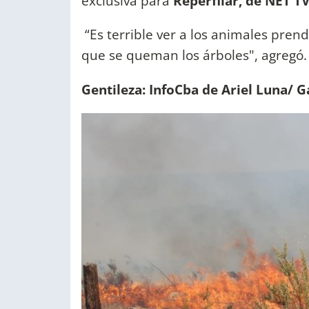
exclusiva para
Reperfilar, de NET T
“Es terrible ver a los animales pren
que se queman los árboles", agregó
Gentileza: InfoCba de Ariel Luna/