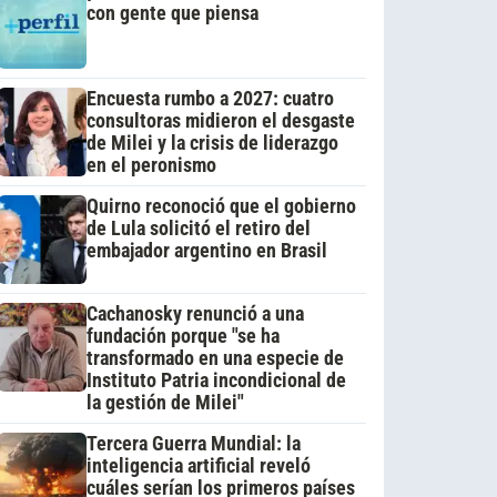
con gente que piensa
Encuesta rumbo a 2027: cuatro
consultoras midieron el desgaste
de Milei y la crisis de liderazgo
en el peronismo
Quirno reconoció que el gobierno
de Lula solicitó el retiro del
embajador argentino en Brasil
Cachanosky renunció a una
fundación porque "se ha
transformado en una especie de
Instituto Patria incondicional de
la gestión de Milei"
Tercera Guerra Mundial: la
inteligencia artificial reveló
cuáles serían los primeros países