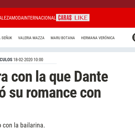
ALEZA
MODA
INTERNACIONAL
CARAS MIAMI
 SEÑUK
VALERIA MAZZA
MARU BOTANA
HERMANA VERÓNICA
CARAS BRASIL
CARAS URUGUAY
CULOS
18-02-2020 10:00
a con la que Dante
mó su romance con
 con la bailarina.