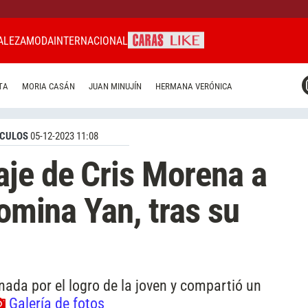
ALEZA
MODA
INTERNACIONAL
CARAS MIAMI
TA
MORIA CASÁN
JUAN MINUJÍN
HERMANA VERÓNICA
CARAS BRASIL
CARAS URUGUAY
CULOS
05-12-2023 11:08
je de Cris Morena a
Romina Yan, tras su
da por el logro de la joven y compartió un
Galería de fotos