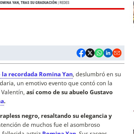
 ROMINA YAN, TRAS SU GRADUACIÓN
| REDES
e la recordada Romina Yan
, deslumbró en su
daria, un emotivo evento que contó con la
 Valentín,
así como de su abuelo Gustavo
na
.
trapless negro, resaltando su elegancia y
 atención de muchos fue el asombroso
fallecida actriz
Romina Yan
. Sus rasgos,