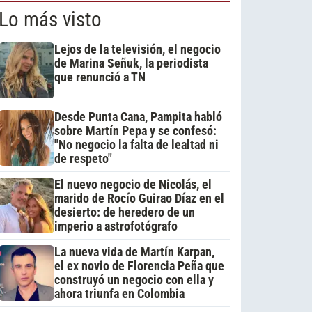
Lo más visto
Lejos de la televisión, el negocio
de Marina Señuk, la periodista
que renunció a TN
Desde Punta Cana, Pampita habló
sobre Martín Pepa y se confesó:
"No negocio la falta de lealtad ni
de respeto"
El nuevo negocio de Nicolás, el
marido de Rocío Guirao Díaz en el
desierto: de heredero de un
imperio a astrofotógrafo
La nueva vida de Martín Karpan,
el ex novio de Florencia Peña que
construyó un negocio con ella y
ahora triunfa en Colombia