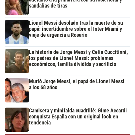
sandalias de tiras
Lionel Messi desolado tras la muerte de su
papá: incertidumbre sobre el Inter Miami y
viaje de urgencia a Rosario
La historia de Jorge Messi y Celia Cuccitinni,
los padres de Lionel Messi: problemas
económicos, familia dividida y sacrificio
Murió Jorge Messi, el papá de Lionel Messi
a los 68 años
Camiseta y minifalda cuadrillé: Gime Accardi
conquista España con un original look en
tendencia