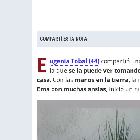
COMPARTÍ ESTA NOTA
E
ugenia Tobal (44)
compartió u
la que
se la puede ver tomando
casa.
Con las
manos en la tierra,
la 
Ema con muchas ansias,
inició un 