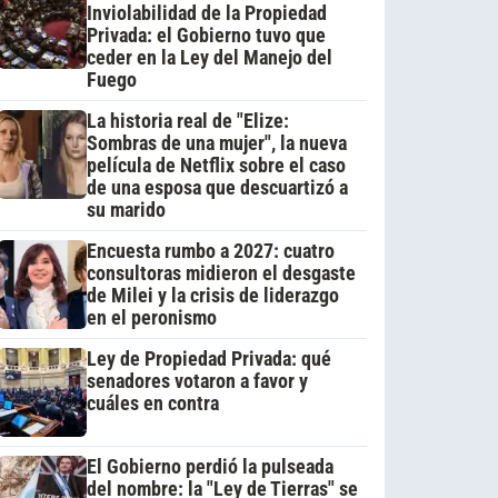
Inviolabilidad de la Propiedad
Privada: el Gobierno tuvo que
ceder en la Ley del Manejo del
Fuego
La historia real de "Elize:
Sombras de una mujer", la nueva
película de Netflix sobre el caso
de una esposa que descuartizó a
su marido
Encuesta rumbo a 2027: cuatro
consultoras midieron el desgaste
de Milei y la crisis de liderazgo
en el peronismo
Ley de Propiedad Privada: qué
senadores votaron a favor y
cuáles en contra
El Gobierno perdió la pulseada
del nombre: la "Ley de Tierras" se