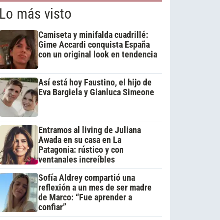
Lo más visto
Camiseta y minifalda cuadrillé:
Gime Accardi conquista España
con un original look en tendencia
Así está hoy Faustino, el hijo de
Eva Bargiela y Gianluca Simeone
Entramos al living de Juliana
Awada en su casa en La
Patagonia: rústico y con
ventanales increíbles
Sofía Aldrey compartió una
reflexión a un mes de ser madre
de Marco: “Fue aprender a
confiar”