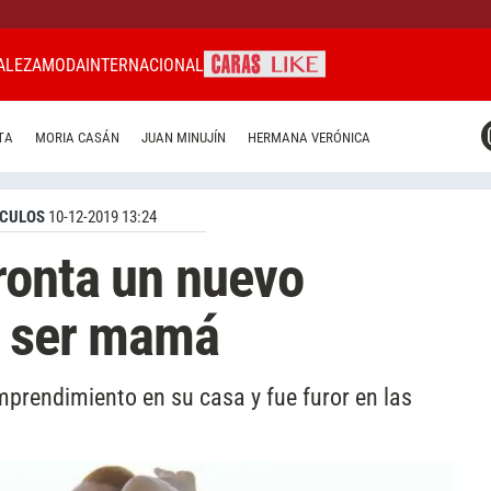
ALEZA
MODA
INTERNACIONAL
CARAS MIAMI
TA
MORIA CASÁN
JUAN MINUJÍN
HERMANA VERÓNICA
CARAS BRASIL
CARAS URUGUAY
CULOS
10-12-2019 13:24
ronta un nuevo
e ser mamá
prendimiento en su casa y fue furor en las