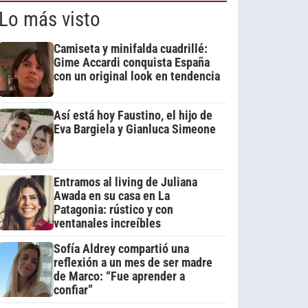
Lo más visto
Camiseta y minifalda cuadrillé:
Gime Accardi conquista España
con un original look en tendencia
Así está hoy Faustino, el hijo de
Eva Bargiela y Gianluca Simeone
Entramos al living de Juliana
Awada en su casa en La
Patagonia: rústico y con
ventanales increíbles
Sofía Aldrey compartió una
reflexión a un mes de ser madre
de Marco: “Fue aprender a
confiar”