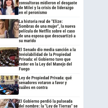
consultoras midieron el desgaste
de Milei y la crisis de liderazgo
en el peronismo
La historia real de "Elize:
Sombras de una mujer", la nueva
película de Netflix sobre el caso
de una esposa que descuartizó a
su marido
El Senado dio media sanción a la
Inviolabilidad de la Propiedad
Privada: el Gobierno tuvo que
ceder en la Ley del Manejo del
Fuego
Ley de Propiedad Privada: qué
senadores votaron a favor y
cuáles en contra
El Gobierno perdió la pulseada
del nombre: la "Ley de Tierras" se