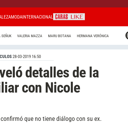
ALEZA
MODA
INTERNACIONAL
CARAS MIAMI
 SEÑUK
VALERIA MAZZA
MARU BOTANA
HERMANA VERÓNICA
CARAS BRASIL
CARAS URUGUAY
CULOS
28-03-2019 16:50
eló detalles de la
liar con Nicole
 confirmó que no tiene diálogo con su ex.