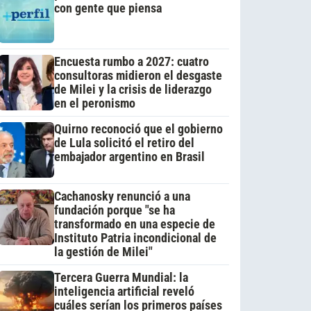
con gente que piensa
Encuesta rumbo a 2027: cuatro
consultoras midieron el desgaste
de Milei y la crisis de liderazgo
en el peronismo
Quirno reconoció que el gobierno
de Lula solicitó el retiro del
embajador argentino en Brasil
Cachanosky renunció a una
fundación porque "se ha
transformado en una especie de
Instituto Patria incondicional de
la gestión de Milei"
Tercera Guerra Mundial: la
inteligencia artificial reveló
cuáles serían los primeros países