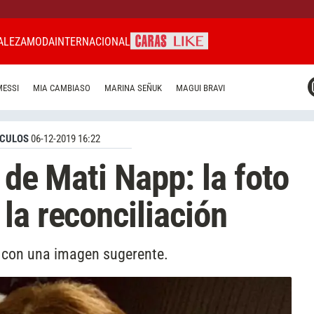
ALEZA
MODA
INTERNACIONAL
CARAS MIAMI
MESSI
MIA CAMBIASO
MARINA SEÑUK
MAGUI BRAVI
CARAS BRASIL
CARAS URUGUAY
CULOS
06-12-2019 16:22
 de Mati Napp: la foto
la reconciliación
a con una imagen sugerente.