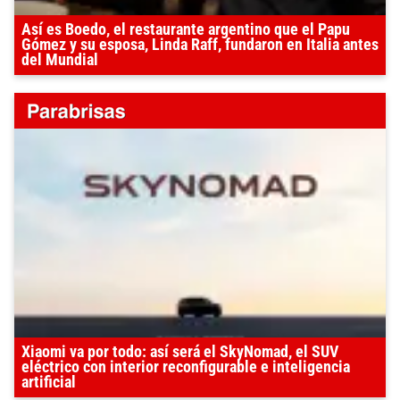
Así es Boedo, el restaurante argentino que el Papu
Gómez y su esposa, Linda Raff, fundaron en Italia antes
del Mundial
Xiaomi va por todo: así será el SkyNomad, el SUV
eléctrico con interior reconfigurable e inteligencia
artificial