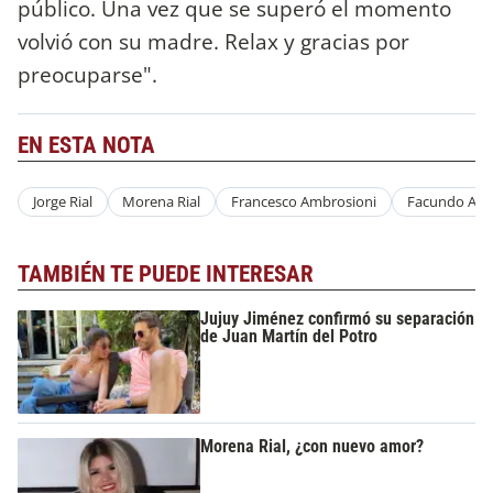
público. Una vez que se superó el momento
volvió con su madre. Relax y gracias por
preocuparse".
EN ESTA NOTA
Jorge Rial
Morena Rial
Francesco Ambrosioni
Facundo Amb
TAMBIÉN TE PUEDE INTERESAR
Jujuy Jiménez confirmó su separación
de Juan Martín del Potro
Morena Rial, ¿con nuevo amor?