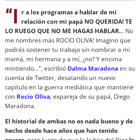
“I
r a los programas a hablar de mi
relación con mi papá NO QUERIDA! TE
LO RUEGO QUE NO ME HAGAS HABLAR.
.. No
me nombres más ROCIO OLIVA! Imagino que
podrás sostener tu trabajo sin nombrar a mi
mamá, mi hermana y a mí, ¿no? Y encima
mintiendo...”, escribió
Dalma Maradona
en su
cuenta de Twitter, desatando un nuevo
capítulo en la guerra mediática que mantiene
con
Rocío Oliva
, expareja de su papá, Diego
Maradona.
El historial de ambas no es nada bueno y de
hecho desde hace años que han tenido
cruces
, pero luego de que la la hija del Diez
le