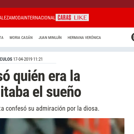
ALEZA
MODA
INTERNACIONAL
CARAS MIAMI
TA
MORIA CASÁN
JUAN MINUJÍN
HERMANA VERÓNICA
CARAS BRASIL
CARAS URUGUAY
CULOS
17-04-2019 11:21
ó quién era la
itaba el sueño
sta confesó su admiración por la diosa.