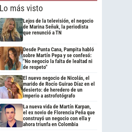
Lo más visto
Lejos de la televisión, el negocio
de Marina Señuk, la periodista
que renunció a TN
Desde Punta Cana, Pampita habló
sobre Martín Pepa y se confesó:
"No negocio la falta de lealtad ni
de respeto"
El nuevo negocio de Nicolás, el
marido de Rocío Guirao Díaz en el
desierto: de heredero de un
imperio a astrofotógrafo
La nueva vida de Martín Karpan,
el ex novio de Florencia Peña que
construyó un negocio con ella y
ahora triunfa en Colombia