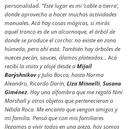
personalidad.
“Este lugar es mi ‘cable a tierra’,
donde aprovecho a hacer muchas actividades
manuales. Acá hay cosas mágicas, si mirás
aquel tronco es de un alcornoque, el árbol de
donde se produce el corcho: no existe en zona
húmeda, pero ahí está. También hay árboles de
nueces pecán, sauces, álamos plateados… Acá
recibí la visita y alojé desde a
Mijaíl
Barýshnikov
y Julio Bocca, hasta Norma
Aleandro, Ricardo Darín,
Liza Minnelli
,
Susana
Giménez
. Hay una alfombra que me regaló Niní
Marshall y otros objetos que pertenecieron a
Nélida Roca. Me encanta que vengan amigos y
mi familia. Pensá que con mis familiares
llegamos a vivir todos en una pieza, hoy somos