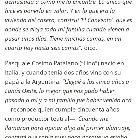
demasiado a cómo me lo encontré. Lo único qu
e
hice es ponerlo en valor. Y en lo que era la
vivienda del casero, construí ‘El Convento’, que es
donde se aloja toda mi familia cuando vienen a
pasar unos días. Tiene muchas camas, en un
cuarto hay hasta seis camas”,
dice.
Pasquale Cosimo Patalano (“Lino”) nació en
Italia, y cuando tenía dos años vino con su
papá a la Argentina.
“Llegué a los cinco años a
Lanús Oeste; lo mejor que nos pudo haber
pasado a mí y a mi familia fue haber venido acá
—reconoce quien cumple cincuenta años
como productor teatral—.
Cuando me
llamaron para opinar algo del primer alunizaje,
contesté que sabía muy poco porque yo estaba