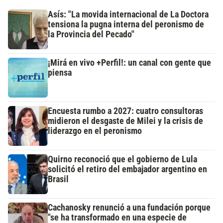
Asís: "La movida internacional de La Doctora
tensiona la pugna interna del peronismo de
la Provincia del Pecado"
¡Mirá en vivo +Perfil!: un canal con gente que
piensa
Encuesta rumbo a 2027: cuatro consultoras
midieron el desgaste de Milei y la crisis de
liderazgo en el peronismo
Quirno reconoció que el gobierno de Lula
solicitó el retiro del embajador argentino en
Brasil
Cachanosky renunció a una fundación porque
"se ha transformado en una especie de