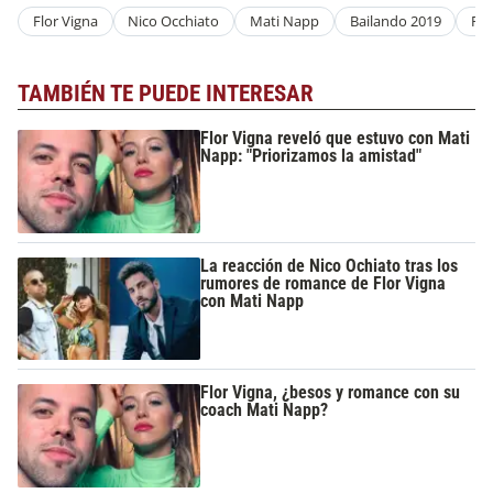
Flor Vigna
Nico Occhiato
Mati Napp
Bailando 2019
Re
TAMBIÉN TE PUEDE INTERESAR
Flor Vigna reveló que estuvo con Mati
Napp: "Priorizamos la amistad"
La reacción de Nico Ochiato tras los
rumores de romance de Flor Vigna
con Mati Napp
Flor Vigna, ¿besos y romance con su
coach Mati Napp?