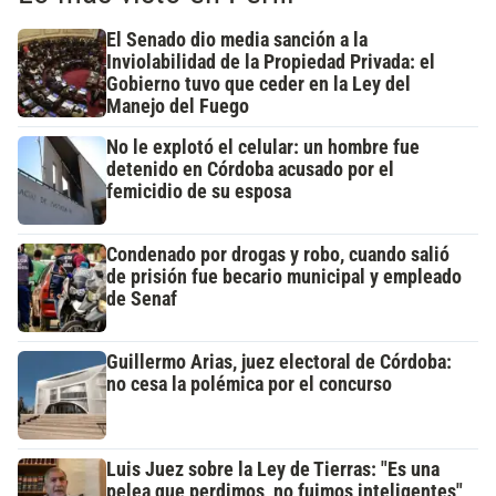
El Senado dio media sanción a la
Inviolabilidad de la Propiedad Privada: el
Gobierno tuvo que ceder en la Ley del
Manejo del Fuego
No le explotó el celular: un hombre fue
detenido en Córdoba acusado por el
femicidio de su esposa
Condenado por drogas y robo, cuando salió
de prisión fue becario municipal y empleado
de Senaf
Guillermo Arias, juez electoral de Córdoba:
no cesa la polémica por el concurso
Luis Juez sobre la Ley de Tierras: "Es una
pelea que perdimos, no fuimos inteligentes"