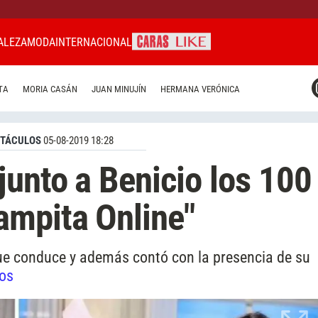
ALEZA
MODA
INTERNACIONAL
CARAS MIAMI
TA
MORIA CASÁN
JUAN MINUJÍN
HERMANA VERÓNICA
CARAS BRASIL
CARAS URUGUAY
CTÁCULOS
05-08-2019 18:28
junto a Benicio los 100
ampita Online"
 que conduce y además contó con la presencia de su
tos