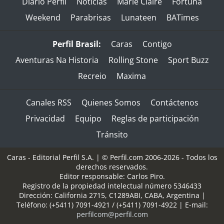
Diario Perfil
Noticias
Marie Claire
Fortuna
Weekend
Parabrisas
Lunateen
BATimes
Perfil Brasil:
Caras
Contigo
Aventuras Na Historia
Rolling Stone
Sport Buzz
Recreio
Maxima
Canales RSS
Quienes Somos
Contáctenos
Privacidad
Equipo
Reglas de participación
Tránsito
Caras - Editorial Perfil S.A.
| © Perfil.com 2006-2026 - Todos los
derechos reservados.
Editor responsable: Carlos Piro.
Registro de la propiedad intelectual número 5346433
Dirección:
California 2715
,
C1289ABI
,
CABA, Argentina
|
Teléfono:
(+5411) 7091-4921
/
(+5411) 7091-4922
| E-mail:
perfilcom@perfil.com