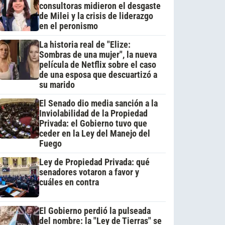
consultoras midieron el desgaste
de Milei y la crisis de liderazgo
en el peronismo
La historia real de "Elize:
Sombras de una mujer", la nueva
película de Netflix sobre el caso
de una esposa que descuartizó a
su marido
El Senado dio media sanción a la
Inviolabilidad de la Propiedad
Privada: el Gobierno tuvo que
ceder en la Ley del Manejo del
Fuego
Ley de Propiedad Privada: qué
senadores votaron a favor y
cuáles en contra
El Gobierno perdió la pulseada
del nombre: la "Ley de Tierras" se