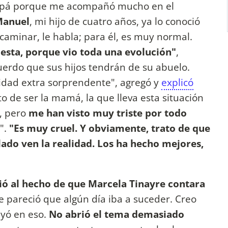
 papá porque me acompañó mucho en el
anuel
, mi hijo de cuatro años, ya lo conoció
a caminar, le habla; para él, es muy normal.
uesta, porque vio toda una evolución"
,
cuerdo que sus hijos tendrán de su abuelo.
lidad extra sorprendente", agregó y
explicó
o de ser la mamá, la que lleva esta situación
, pero
me han visto muy triste por todo
a".
"Es muy cruel. Y obviamente, trato de que
 lado ven la realidad. Los ha hecho mejores,
rió al hecho de que Marcela Tinayre contara
 pareció que algún día iba a suceder. Creo
uyó en eso.
No abrió el tema demasiado