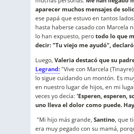
muchas personas.
Me han llegado 
aparecer muchos mensajes de soli
ese papá que estuvo en tantos lados
hasta haberse casado con Marcela n
lo han expuesto, pero
todo lo que m
decir: "Tu viejo me ayudó", declaró
Luego,
Valeria destacó que su padre
Legrand:
"Vive con Marcela (Tinayre)
lo sigue cuidando un montón. Es muy d
en nuestro lugar de hijos, en mi lug
veces yo decía:
'Esperen, esperen, s
uno lleva el dolor como puede. Hay
"Mi hijo más grande,
Santino
, que t
era muy pegado con su mamá, porq