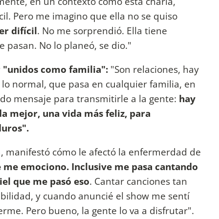
mente, en un contexto como esta charla,
il. Pero me imagino que ella no se quiso
r difícil
. No me sorprendió. Ella tiene
e pasan. No lo planeó, se dio."
 "unidos como familia":
"Son relaciones, hay
 lo normal, que pasa en cualquier familia, en
do mensaje para transmitirle a la gente:
hay
a mejor, una vida más feliz, para
uros".
a, manifestó cómo le afectó la enfermerdad de
e me emociono. Inclusive me pasa cantando
piel que me pasó eso
. Cantar canciones tan
bilidad, y cuando anuncié el show me sentí
me. Pero bueno, la gente lo va a disfrutar".