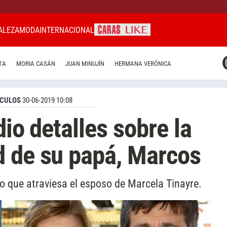
ALEZA
MODA
INTERNACIONAL
CARAS MIAMI
TA
MORIA CASÁN
JUAN MINUJÍN
HERMANA VERÓNICA
CARAS BRASIL
CARAS URUGUAY
CULOS
30-06-2019 10:08
dio detalles sobre la
d de su papá, Marcos
o que atraviesa el esposo de Marcela Tinayre.