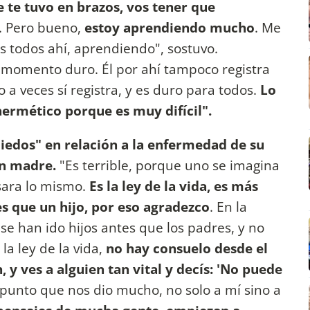
e te tuvo en brazos, vos tener que
l. Pero bueno,
estoy aprendiendo mucho
. Me
os todos ahí, aprendiendo", sostuvo.
momento duro. Él por ahí tampoco registra
o a veces sí registra, y es duro para todos.
Lo
rmético porque es muy difícil".
miedos" en relación a la enfermedad de su
en madre.
"Es terrible, porque uno se imagina
sara lo mismo.
Es la ley de la vida, es más
s que un hijo, por eso agradezco
. En la
e han ido hijos antes que los padres, y no
la ley de la vida,
no hay consuelo desde el
y ves a alguien tan vital y decís: 'No puede
 punto que nos dio mucho, no solo a mí sino a