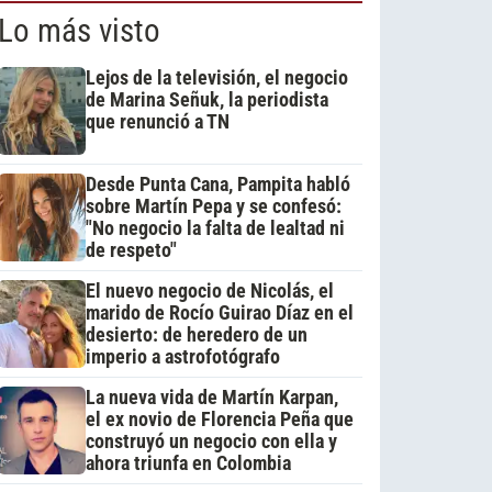
Lo más visto
Lejos de la televisión, el negocio
de Marina Señuk, la periodista
que renunció a TN
Desde Punta Cana, Pampita habló
sobre Martín Pepa y se confesó:
"No negocio la falta de lealtad ni
de respeto"
El nuevo negocio de Nicolás, el
marido de Rocío Guirao Díaz en el
desierto: de heredero de un
imperio a astrofotógrafo
La nueva vida de Martín Karpan,
el ex novio de Florencia Peña que
construyó un negocio con ella y
ahora triunfa en Colombia