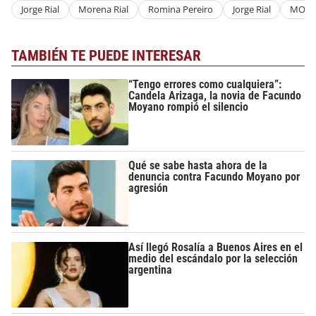
Jorge Rial
Morena Rial
Romina Pereiro
Jorge Rial
MORE
TAMBIÉN TE PUEDE INTERESAR
“Tengo errores como cualquiera”:
Candela Arizaga, la novia de Facundo
Moyano rompió el silencio
Qué se sabe hasta ahora de la
denuncia contra Facundo Moyano por
agresión
Así llegó Rosalía a Buenos Aires en el
medio del escándalo por la selección
argentina