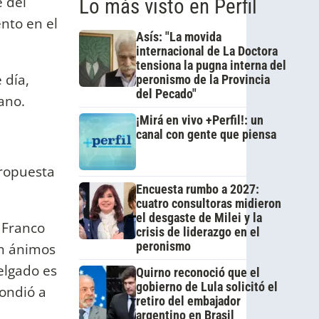
e del
Lo más visto en Perfil
nto en el
Asís: "La movida
internacional de La Doctora
tensiona la pugna interna del
 día,
peronismo de la Provincia
del Pecado"
ano.
¡Mirá en vivo +Perfil!: un
canal con gente que piensa
propuesta
Encuesta rumbo a 2027:
cuatro consultoras midieron
el desgaste de Milei y la
n Franco
crisis de liderazgo en el
peronismo
in ánimos
elgado es
Quirno reconoció que el
gobierno de Lula solicitó el
pondió a
retiro del embajador
argentino en Brasil