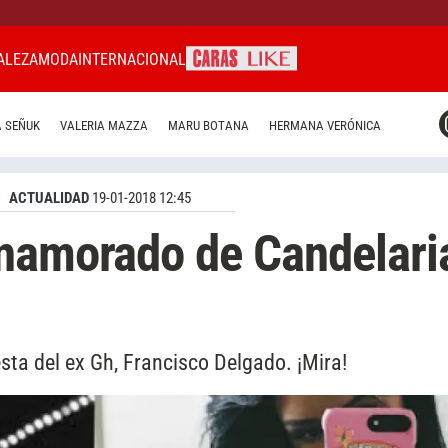
ALEZA
MODA
INTERNACIONAL
CARAS MIAMI
 SEÑUK
VALERIA MAZZA
MARU BOTANA
HERMANA VERÓNICA
CARAS BRASIL
CARAS URUGUAY
ACTUALIDAD
19-01-2018 12:45
enamorado de Candelari
uesta del ex Gh, Francisco Delgado. ¡Mira!