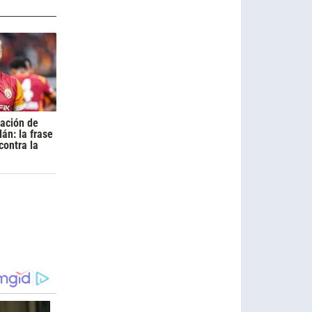
cación de
án: la frase
contra la