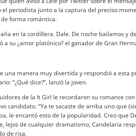
 fue quien avisó a Lelé por Twitter sobre el mensaj
el periodista junto a la captura del preciso mome
a de forma romántica.
aña en la cordillera. Dale. De noche bailamos y de
ió a su ¿amor platónico? el ganador de Gran Herm
de una manera muy divertida y respondió a esta 
ario: “¿Qué dice?”, lanzó la joven.
eguidores de la It Girl le recordaron su romance co
vo candidato. “Ya te sacaste de arriba uno que (s
ba, le encantó esto de la popularidad. Creo que D
de, lejos de cualquier dramatismo, Candelaria res
o de risa.