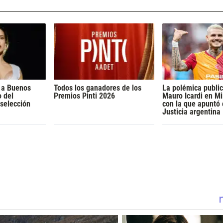
a a Buenos
Todos los ganadores de los
La polémica publi
o del
Premios Pinti 2026
Mauro Icardi en Mil
 selección
con la que apuntó 
Justicia argentina