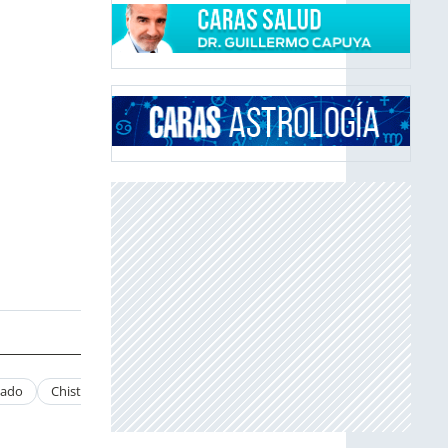
gado
Chiste
Propuesta
Fmarcelo Tinelli
Amor Platonico