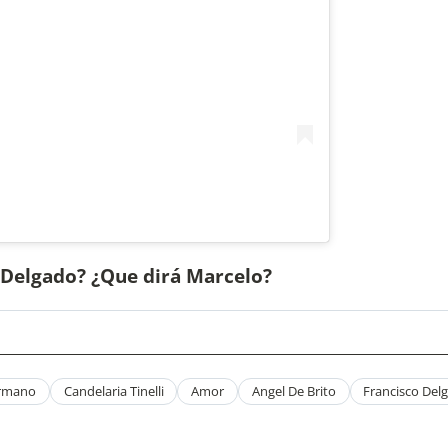
 Delgado? ¿Que dirá Marcelo?
rmano
Candelaria Tinelli
Amor
Angel De Brito
Francisco Del