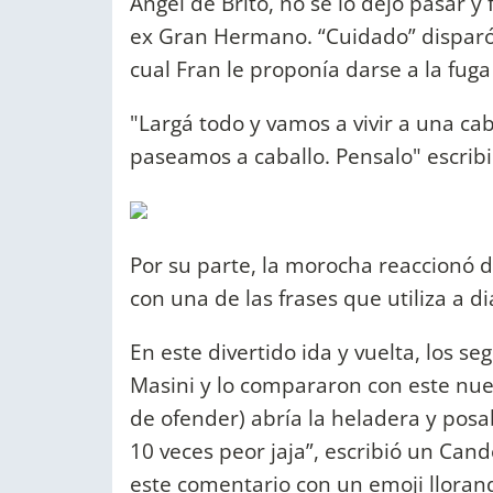
Ángel de Brito, no se lo dejó pasar y
ex Gran Hermano. “Cuidado” disparó 
cual Fran le proponía darse a la fug
"Largá todo y vamos a vivir a una cab
paseamos a caballo. Pensalo" escrib
Por su parte, la morocha reaccionó 
con una de las frases que utiliza a di
En este divertido ida y vuelta, los s
Masini y lo compararon con este nue
de ofender) abría la heladera y posa
10 veces peor jaja”, escribió un Can
este comentario con un emoji llorand