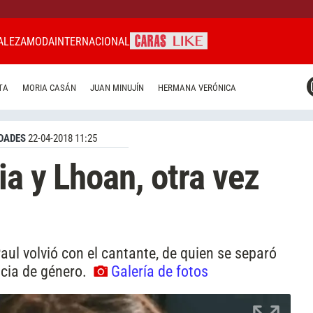
ALEZA
MODA
INTERNACIONAL
CARAS MIAMI
TA
MORIA CASÁN
JUAN MINUJÍN
HERMANA VERÓNICA
CARAS BRASIL
CARAS URUGUAY
DADES
22-04-2018 11:25
ia y Lhoan, otra vez
aul volvió con el cantante, de quien se separó
ncia de género.
Galería de fotos