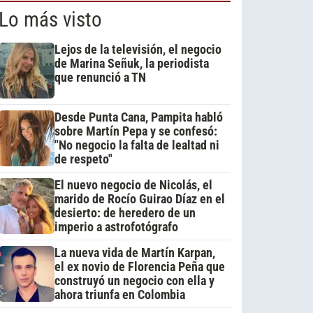
Lo más visto
Lejos de la televisión, el negocio
de Marina Señuk, la periodista
que renunció a TN
Desde Punta Cana, Pampita habló
sobre Martín Pepa y se confesó:
"No negocio la falta de lealtad ni
de respeto"
El nuevo negocio de Nicolás, el
marido de Rocío Guirao Díaz en el
desierto: de heredero de un
imperio a astrofotógrafo
La nueva vida de Martín Karpan,
el ex novio de Florencia Peña que
construyó un negocio con ella y
ahora triunfa en Colombia